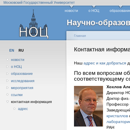
Московский Государственный Университет
новости
о НОЦ
образовани
Научно-образов
Главная
Контактная информ
EN
RU
новости
Наш
адрес и как добраться
д
о НОЦ
По всем вопросам о
образование
соответствующему со
исследования
Хохлов Ал
мероприятия
Директор Н
ссылки
Доктор физ.
контактная информация
Профессор 
адрес
Заведующи
кристаллов
лаборатори
РАН