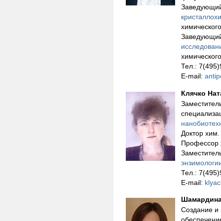
Заведующи
кристаллох
химическог
Заведующи
исследован
химическог
Тел.: 7(495
E-mail:
anti
Клячко На
Заместитель
специализ
нанобиотех
Доктор хим.
Профессор 
Заместител
энзимологи
Тел.: 7(495
E-mail:
klya
Шамардина
Создание и
обеспечени