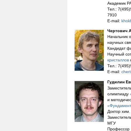
Академик Р
Тел.: 7(495
7910
E-mail:
khok
Чертович 
Начальник 
научных свя
Кандидат фи
Научный со
кристаллов
Тел.: 7(495
E-mail:
cher
Гудилин Ев
Заместитель
олимпиаду
и методичес
«Фундамент
Доктор хим.
Заместитель
МГУ
Профессор