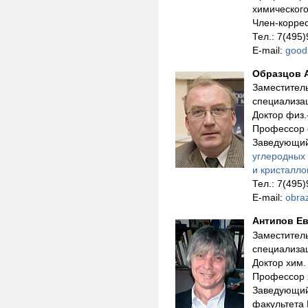
химическог
Член-корре
Тел.: 7(495
E-mail:
good
Образцов 
Заместитель
специализ
Доктор физ.
Профессор 
Заведующи
углеродных
и кристалло
Тел.: 7(495
E-mail:
obra
Антипов Е
Заместитель
специализ
Доктор хим.
Профессор 
Заведующи
факультета