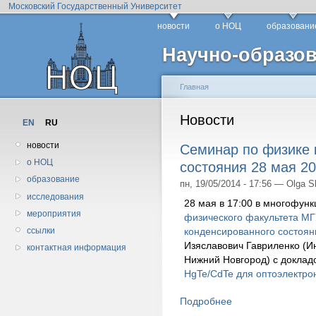
Московский Государственный Университет
новости
о НОЦ
образовани
Научно-образов
Главная
Новости
EN
RU
новости
Семинар по физике 
о НОЦ
состояния 28 мая 20
образование
пн, 19/05/2014 - 17:56 — Olga 
исследования
28 мая в 17:00 в многофун
мероприятия
физического факультета М
ссылки
конденсированного состоян
Изяславович Гавриленко (Ин
контактная информация
Нижний Новгород) с докла
HgTe/CdTe для оптоэлектро
Подробнее