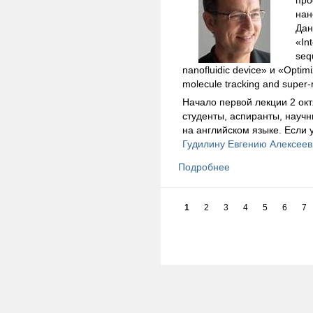
нан
Дан
«In
seq
nanofluidic device» и «Optimiz
molecule tracking and super-
Начало первой лекции 2 ок
студенты, аспиранты, науч
на английском языке. Если 
Гудилину Евгению Алексеев
Подробнее
1
2
3
4
5
6
7