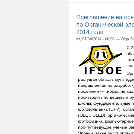
Приглашение на ос
по Органической эл
2014 года
вт, 01/04/2014 - 00:06 — Olga S
С 2
обл
шко
эле
Орг
растущая область мультиди
направленная на разработку
поколения — гибких, легких
производить по дешевым ру
школы: фундаментальные п
фотовольтаика (OPV), орга
(OLET, OLED), органически
фотофизика, компьютерное 
прочтут ведущие ученые За
Японии, также будут органи