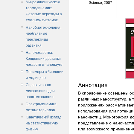
Микроканоническая
Science, 2007
термодинамика.
Фазовые переходы в
«малых» системах
Нанобиотехнология:
необъятные
перспективы
развития
Нанолекарства.
Концепции доставки
лекарств в нанонауке
Полимеры в биологии
и медицине
Аннотация
Справочник по
микроскопии для
В справочнике освещены ос
нанотехнологии
различных наноструктур, а 
Электродинамика
приложениях рассматривает
метаматериалов
использования или потенц
наночастиц. Монография д
Кинетический взгляд
представление о наночасти
на статистическую
или возможного применения
физику