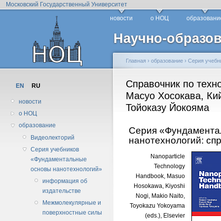
Московский Государственный Университет
новости
о НОЦ
образовани
Научно-образов
Главная
›
образование
›
Серия учебн
Справочник по техно
EN
RU
Масуо Хосокава, Ки
новости
Тойоказу Йокояма
о НОЦ
образование
Серия «Фундамента
Видеолекторий
нанотехнологий: сп
Серия учебников
Nanoparticle
«Фундаментальные
Technology
основы нанотехнологий»
Handbook, Masuo
информация об
Hosokawa, Kiyoshi
издательстве
Nogi, Makio Naito,
Межмолекулярные и
Toyokazu Yokoyama
поверхностные силы
(eds.), Elsevier