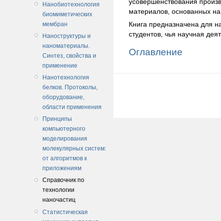
усовершенствования произ
Нанобиотехнология
материалов, основанных на
биомиметических
Книга предназначена для н
мембран
студентов, чья научная дея
Наноструктуры и
наноматериалы.
Оглавление
Синтез, свойства и
применение
Нанотехнология
белков. Протоколы,
оборудование,
области применения
Принципы
компьютерного
моделирования
молекулярных систем:
от алгоритмов к
приложениям
Справочник по
технологии
наночастиц
Статистическая