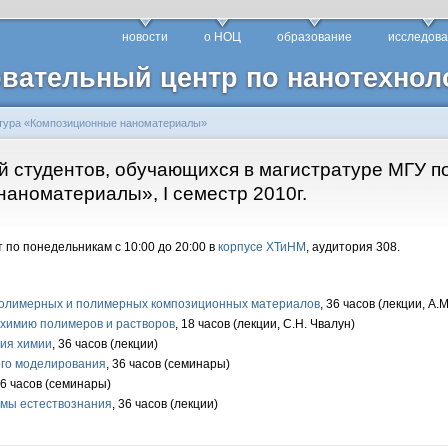
новости
о НОЦ
образование
исследов
вательный центр по нанотехнол
тура «Композиционные наноматериалы»
й студентов, обучающихся в магистратуре МГУ п
аноматериалы», I семестр 2010г.
 по понедельникам с 10:00 до 20:00 в
корпусе ХТиНМ
, аудитория 308.
олимерных и полимерных композиционных материалов
, 36 часов (лекции, А
 химию полимеров и растворов
, 18 часов (лекции, С.Н. Чвалун)
гия химии
, 36 часов (лекции)
го моделирования
, 36 часов (семинары)
36 часов (семинары)
мы естествознания
, 36 часов (лекции)