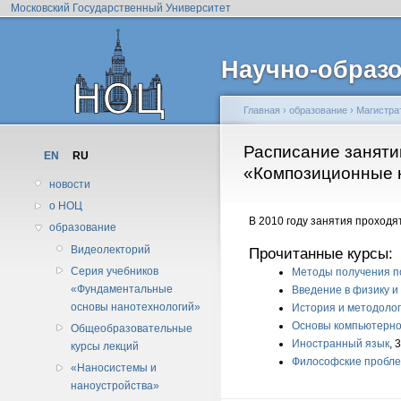
Московский Государственный Университет
Научно-образо
Главная
›
образование
›
Магистра
Расписание заняти
EN
RU
«Композиционные н
новости
о НОЦ
В 2010 году занятия проходят
образование
Видеолекторий
Прочитанные курсы:
Серия учебников
Методы получения п
«Фундаментальные
Введение в физику и
основы нанотехнологий»
История и методоло
Основы компьютерно
Общеобразовательные
Иностранный язык
, 
курсы лекций
Философские пробле
«Наносистемы и
наноустройства»